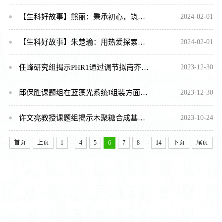
【生科好故事】熊丽：秉承初心，筑梦“疆”来
2024-02-01
【生科好故事】朱楚瑜：用热爱探索科研之路
2024-02-01
任峰研究组揭示PHR1通过调节拟南芥磷稳态参与低磷诱导的叶片衰老调控
2023-12-30
邱保胜课题组在蓝藻光系统I组装方面取得重要进展
2023-12-30
许文亮教授课题组揭示木聚糖合成基因在棉纤维伸长和次生壁加厚过程中的作用
2023-10-24
...
...
首页
上页
1
4
5
6
7
8
14
下页
尾页