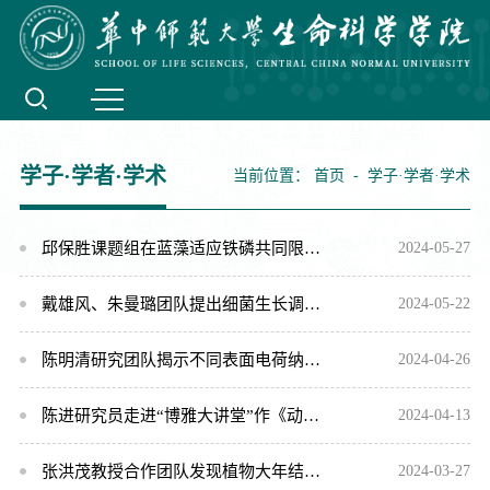
学子·学者·学术
当前位置：
首页
-
学子·学者·学术
邱保胜课题组在蓝藻适应铁磷共同限制机理研究方面取得重要进展
2024-05-27
戴雄风、朱曼璐团队提出细菌生长调控的权衡理论体系
2024-05-22
陈明清研究团队揭示不同表面电荷纳米塑料对小鼠血糖及雄性生殖系统的影响
2024-04-26
陈进研究员走进“博雅大讲堂”作《动植物相互关系与协同进化》学术报告
2024-04-13
张洪茂教授合作团队发现植物大年结实促进植物、鼠类和昆虫之间的互惠
2024-03-27