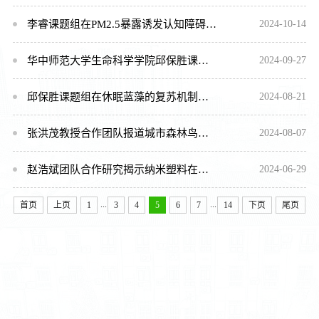
李睿课题组在PM2.5暴露诱发认知障碍机制研究方面取得重要进展
2024-10-14
华中师范大学生命科学学院邱保胜课题组揭示蓝藻光合色素合成的稳态调控新机制
2024-09-27
邱保胜课题组在休眠蓝藻的复苏机制研究方面取得重要进展
2024-08-21
张洪茂教授合作团队报道城市森林鸟类多样性存在斑块面积小岛屿效应和非单调性
2024-08-07
赵浩斌团队合作研究揭示纳米塑料在斑马鱼胚胎发育过程中的神经系统特异性分布
2024-06-29
...
...
首页
上页
1
3
4
5
6
7
14
下页
尾页