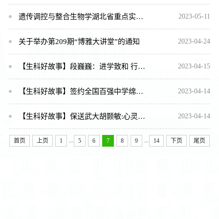
遗传调控与整合生物学湖北省重点实验室2023年年会在校召开
2023-05-11
关于举办第209期“博雅大讲堂”的通知
2023-04-24
【生科好故事】段巍巍：进学致和 行方思远
2023-04-15
【生科好故事】签约全国百强中学绵阳中学， 潘芊儒：行远自迩，笃行不怠
2023-04-14
【生科好故事】保送武大胡颢敏:心灵栖颢气,妙敏如破竹
2023-04-14
...
...
首页
上页
1
5
6
7
8
9
14
下页
尾页